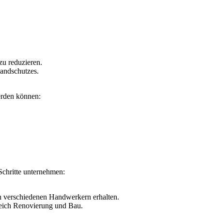
u reduzieren.
andschutzes.
erden können:
chritte unternehmen:
n verschiedenen Handwerkern erhalten.
ereich Renovierung und Bau.